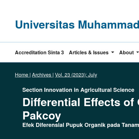
Universitas Muhammadi
Accreditation Sinta 3
Articles & Issues
About
Home
|
Archives
|
Vol. 23 (2023): July
Section Innovation in Agricultural Science
Differential Effects o
Pakcoy
Efek Diferensial Pupuk Organik pada Tana