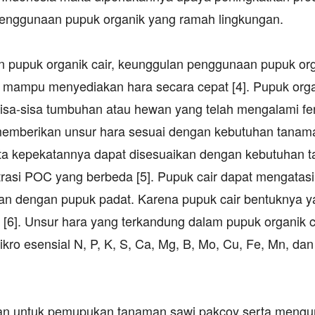
enggunaan pupuk organik yang ramah lingkungan.
dan pupuk organik cair, keunggulan penggunaan pupuk or
 mampu menyediakan hara secara cepat [4]. Pupuk orga
sisa-sisa tumbuhan atau hewan yang telah mengalami fe
memberikan unsur hara sesuai dengan kebutuhan tanam
erta kepekatannya dapat disesuaikan dengan kebutuhan
rasi POC yang berbeda [5]. Pupuk cair dapat mengatasi
gkan dengan pupuk padat. Karena pupuk cair bentuknya y
[6]. Unsur hara yang terkandung dalam pupuk organik c
ro esensial N, P, K, S, Ca, Mg, B, Mo, Cu, Fe, Mn, da
kan untuk pemupukan tanaman sawi pakcoy serta mengu