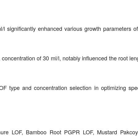
/l significantly enhanced various growth parameters o
centration of 30 ml/l, notably influenced the root leng
OF type and concentration selection in optimizing spec
Manure LOF, Bamboo Root PGPR LOF, Mustard Pakcoy