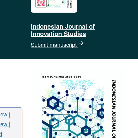
Indonesian Journal of
Innovation Studies
Submit manuscript
iew
|
iew
|
d