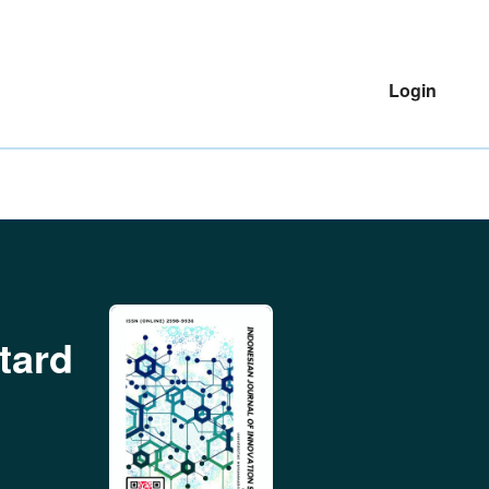
Login
stard