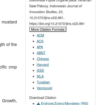
Sawi Pakcoy.
Indonesian Journal of
Innovation Studies
,
23
,
10.21070/ijins.v22i.881.
f mustard
https://doi.org/10.21070/ijins.v22i.881
More Citation Formats
ACM
ACS
th of the
APA
ABNT
Chicago
Harvard
ific crop
IEEE
MLA
Turabian
Vancouver
Download Citation
 Growth,
Endnote/Zotero/Mendeley (RIS)