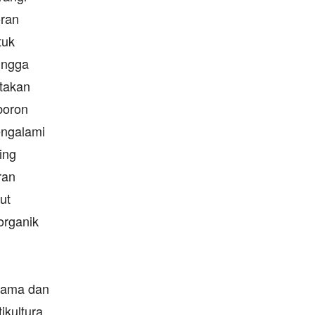
oran
tuk
ingga
takan
boron
engalami
ing
ran
ut
organik
hama dan
ikultura