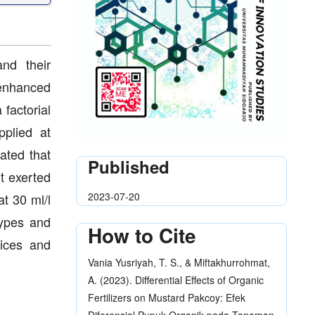
and their
 enhanced
 factorial
plied at
ated that
Published
ut exerted
2023-07-20
t 30 ml/l
types and
How to Cite
tices and
Vania Yusriyah, T. S., & Miftakhurrohmat,
A. (2023). Differential Effects of Organic
Fertilizers on Mustard Pakcoy: Efek
Diferensial Pupuk Organik pada Tanaman