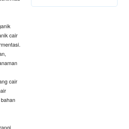
ganik
nik cair
rmentasi.
an,
 tanaman
ang cair
air
n bahan
rangi