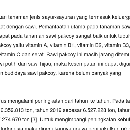
kan tanaman jenis sayur-sayuran yang termasuk keluarg
ekat dengan sawi. Pemanfaatan utama pada tanaman saw
dapat pada tanaman sawi pakcoy sangat baik untuk tubu
oy yaitu vitamin A, vitamin B1, vitamin B2, vitamin B3, 
, vitamin C dan serat. Sawi pakcoy ini masih jarang dite
wi putih dan sawi hijau, maka kesempatan ini dapat dig
kan budidaya sawi pakcoy, karena belum banyak yang
erus mengalami peningkatan dari tahun ke tahun. Pada t
6.359.813 ton, tahun 2019 sebesar 6.527.228 ton, tahu
7.274.670 ton [3]. Untuk mengimbangi peningkatan kebu
Indonesia maka diperlukannya upaya peningkatkan prod