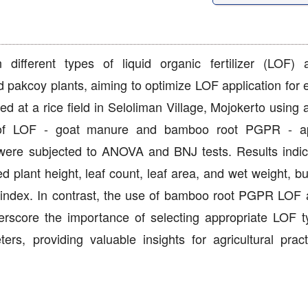
 different types of liquid organic fertilizer (LOF) 
d pakcoy plants, aiming to optimize LOF application for
 at a rice field in Seloliman Village, Mojokerto using a
of LOF - goat manure and bamboo root PGPR - ap
 were subjected to ANOVA and BNJ tests. Results indic
d plant height, leaf count, leaf area, and wet weight, b
 index. In contrast, the use of bamboo root PGPR LOF a
derscore the importance of selecting appropriate LOF 
ers, providing valuable insights for agricultural prac