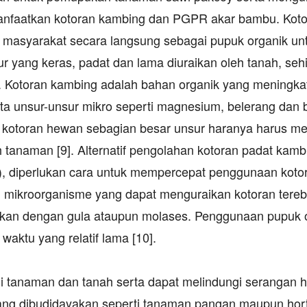
nfaatkan kotoran kambing dan PGPR akar bambu. Kot
 masyarakat secara langsung sebagai pupuk organik un
ur yang keras, padat dan lama diuraikan oleh tanah, seh
]. Kotoran kambing adalah bahan organik yang meningka
serta unsur-unsur mikro seperti magnesium, belerang dan 
 kotoran hewan sebagian besar unsur haranya harus m
h tanaman [9]. Alternatif pengolahan kotoran padat kamb
), diperlukan cara untuk mempercepat penggunaan koto
 mikroorganisme yang dapat menguraikan kotoran tereb
kan dengan gula ataupun molases. Penggunaan pupuk 
waktu yang relatif lama [10].
 tanaman dan tanah serta dapat melindungi serangan 
ng dibudidayakan seperti tanaman pangan maupun hort