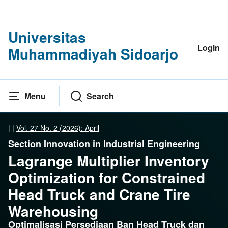
Universitas
Login
Muhammadiyah Sidoarjo
Menu
Search
|
|
Vol. 27 No. 2 (2026): April
Section Innovation in Industrial Engineering
Lagrange Multiplier Inventory
Optimization for Constrained
Head Truck and Crane Tire
Warehousing
Optimalisasi Persediaan Ban Head Truck dan