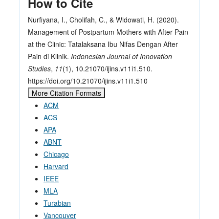
How to Cite
Nurfiyana, I., Cholifah, C., & Widowati, H. (2020).
Management of Postpartum Mothers with After Pain
at the Clinic: Tatalaksana Ibu Nifas Dengan After
Pain di Klinik.
Indonesian Journal of Innovation
Studies
,
11
(1), 10.21070/ijins.v11i1.510.
https://doi.org/10.21070/ijins.v11i1.510
More Citation Formats
ACM
ACS
APA
ABNT
Chicago
Harvard
IEEE
MLA
Turabian
Vancouver