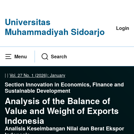
Universitas
Login
Muhammadiyah Sidoarjo
Menu
Search
|
|
Vol. 27 No. 1 (2026): January
Section Innovation in Economics, Finance and
Sustainable Development
Analysis of the Balance of
Value and Weight of Exports
Indonesia
Analisis Keseimbangan Nilai dan Berat Ekspor